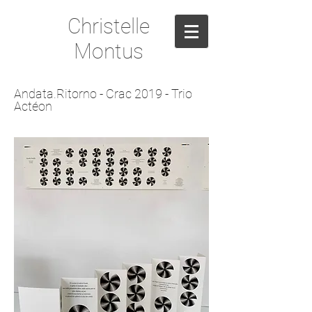
Christelle
Montus
Andata.Ritorno - Crac 2019 - Trio
Actéon