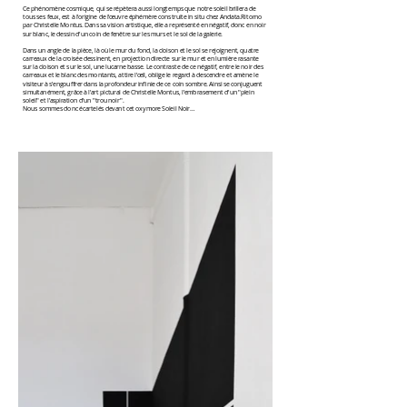
Ce phénomène cosmique, qui se répètera aussi longtemps que notre soleil brillera de
tous ses feux, est à l'origine de l'œuvre éphémère construite in situ chez Andata.Ritorno
par Christelle Montus. Dans sa vision artistique, elle a représenté en négatif, donc en noir
sur blanc, le dessin d'un coin de fenêtre sur les murs et le sol de la galerie.
Dans un angle de la pièce, là où le mur du fond, la cloison et le sol se rejoignent, quatre
carreaux de la croisée dessinent, en projection directe sur le mur et en lumière rasante
sur la cloison et sur le sol, une lucarne basse. Le contraste de ce négatif, entre le noir des
carreaux et le blanc des montants, attire l'œil, oblige le regard à descendre et amène le
visiteur à s'engouffrer dans la profondeur infinie de ce coin sombre. Ainsi se conjuguent
simultanément, grâce à l'art pictural de Christelle Montus, l'embrasement d'un "plein
soleil" et l'aspiration d'un "trou noir".
Nous sommes donc écartelés devant cet oxymore Soleil Noir…